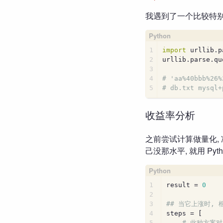
我遇到了一个比较特
1
import
 urllib.p
2
urllib.parse.qu
3
4
# 'aa%40bbb%26%
5
# db.txt mysql+
收益率分析
之前尝试计算做量化, 
己没那水平, 就用 P
1
result = 
0
2
3
## 当它上涨时,
4
steps = [
5
# 此种方案对