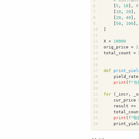
6
    [
5
, 
10
], 
7
    [
10
, 
20
],
8
    [
20
, 
40
],
9
    [
50
, 
100
],
10
]
11
12
X = 
10000
13
orig_price = 
1
14
total_count = 
15
16
17
def
print_yiel
18
    yield_rate
19
print
(
f"当
20
21
for
 (_incr, _s
22
    cur_price 
23
    result += 
24
    total_coun
25
print
(
f"取
26
    print_yiel