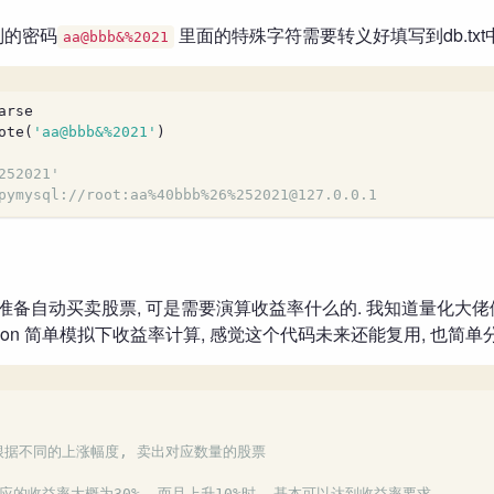
别的密码
里面的特殊字符需要转义好填写到db.txt
aa@bbb&%2021
arse
ote(
'aa@bbb&%2021'
)
252021'
pymysql://root:aa%40bbb%26%252021@127.0.0.1
准备自动买卖股票, 可是需要演算收益率什么的. 我知道量化大佬们都在
ython 简单模拟下收益率计算, 感觉这个代码未来还能复用, 也简单
 根据不同的上涨幅度, 卖出对应数量的股票
应的收益率大概为30%, 而且上升10%时, 基本可以达到收益率要求