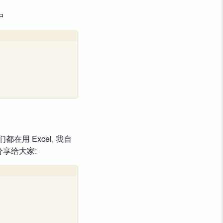
中
用 Excel, 我自
分享给大家: