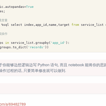
ic.autopandas=
True
es;
成变量
 %sql select index,app_id,name,target 
from
 service_list 
预操作
ps 
in
 service_list.groupby(
'app_id'
):
groups.to_dict(
'records'
))
能够边想逻辑边写 Python 语句, 而且 notebook 能将你的思
作过程的话, 只要简单修改就可以做到.
.com/a/69482789