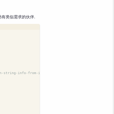
帮助有类似需求的伙伴.
n-string-info-from-ipython-sql-output