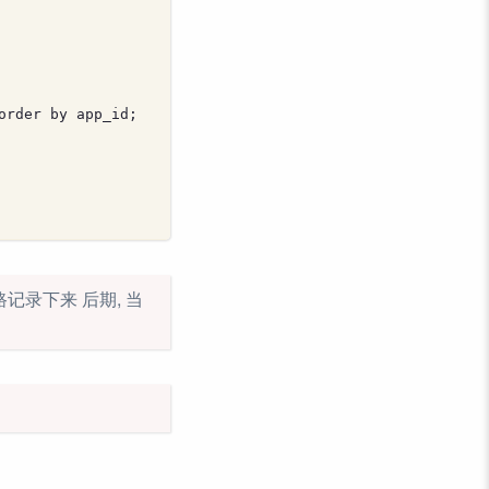
order by app_id;
路记录下来 后期, 当