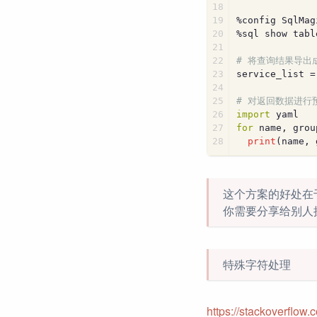
18
19
%config SqlMag
20
%sql show tabl
21
22
# 将查询结果导出
23
service_list =
24
25
# 对返回数据进行
26
import
 yaml
27
for
 name, grou
28
print
(name, 
这个方案的好处在于你
你需要分享给别人操
特殊字符处理
https://stackoverflow