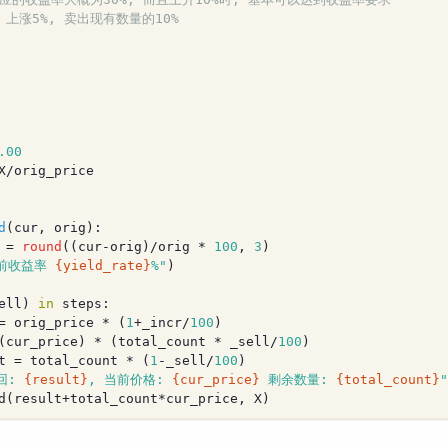
# 上涨5%, 卖出现有数量的10%
.00
X/orig_price
d
(
cur, orig
):
 = 
round
((cur-orig)/orig * 
100
, 
3
)
前收益率 
{yield_rate}
%"
)
ell) 
in
 steps:
= orig_price * (
1
+_incr/
100
)
(cur_price) * (total_count * _sell/
100
)
t = total_count * (
1
-_sell/
100
)
回: 
{result}
, 当前价格: 
{cur_price}
 剩余数量: 
{total_count}
"
d(result+total_count*cur_price, X)