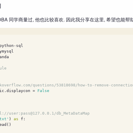
询
BA 同学商量过, 他也比较喜欢. 因此我分享在这里, 希望也能
python-sql
ymysql
anda
ule
koverflow.com/questions/53818698/how-to-remove-connectio
ic.displaycon = 
False
l://user:pass@127.0.0.1/db_MetaDataMap
txt'
) 
as
 f:
ead()