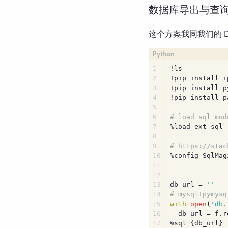
数据库导出与查
这个方案我同我们的 D
1
!ls
2
!pip install i
3
!pip install p
4
!pip install p
5
6
# load sql mod
7
%load_ext sql
8
9
# https://stac
10
%config SqlMag
11
12
13
db_url = 
''
14
# mysql+pymysq
15
with
open
(
'db.
16
  db_url = f.r
17
%sql {db_url}