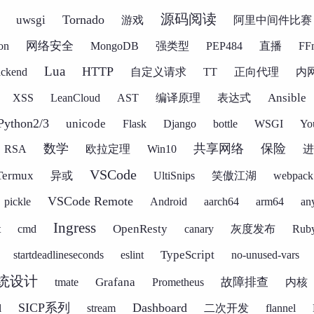
源码阅读
Tornado
uwsgi
游戏
阿里中间件比赛
网络安全
on
MongoDB
强类型
PEP484
直播
FF
Lua
HTTP
ackend
自定义请求
TT
正向代理
内
Ansible
XSS
LeanCloud
AST
编译原理
表达式
Python2/3
unicode
Flask
Django
bottle
WSGI
Yo
数学
共享网络
保险
RSA
欧拉定理
Win10
进
VSCode
Termux
异或
UltiSnips
笑傲江湖
webpack
VSCode Remote
pickle
Android
aarch64
arm64
an
Ingress
OpenResty
t
cmd
canary
灰度发布
Rub
TypeScript
startdeadlineseconds
eslint
no-unused-vars
统设计
Grafana
故障排查
tmate
Prometheus
内核
SICP系列
Dashboard
l
stream
二次开发
flannel