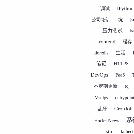
IPython
调试
坑
公司培训
js
压力测试
b
frontend
缓存
生活
aioredis
笔记
HTTPS
DevOps
PaaS
不定期更新
rq
Vsnips
entrypoin
CronJob
蓝牙
系
HackerNews
Istio
kubect