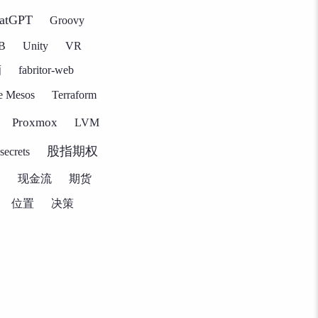
atGPT
Groovy
B
Unity
VR
酒
fabritor-web
e Mesos
Terraform
Proxmox
LVM
股指期权
secrets
由
现金流
期货
位置
决策