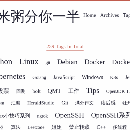
米粥分你一半
Home
Archives
Ta
239 Tags In Total
thon
Linux
Docker
Debian
Dock
git
ernetes
Windows
JavaScript
Je
K3s
Golang
Tips
QMT
股票
工作
bolt
回测
OpenJDK 1.
Git
HeraldStudio
读后感
sm
汇编
满分作文
牡
OpenSSH
OpenSSH系
nux小技巧系列
ngrok
姐姐
禁止转载
C++
算法
器
Leetcode
多线程