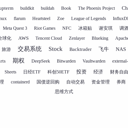
Ch
upterm
buildkit
buildah
Book
The Phoenix Project
mux
flarum
Heartsteel
Zoe
League of Legends
InfluxD
Meta Quest 3
Riot Games
NFC
冰箱贴
谢安琪
调
AWS
全球化
Tencent Cloud
Zenlayer
Blueking
Apach
Stock
交易系统
飞牛
NAS
Backtrader
旅游
期权
rts
DeepSeek
Bitwarden
Vaultwarden
external-
投资
经济
Sheets
日经ETF
科创50ETF
财务自
理
containerd
国债逆回购
自动交易
资金管理
券商
思维方式