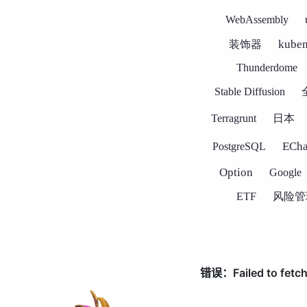
WebAssembly
kube
装饰器
Thunderdome
Stable Diffusion
Terragrunt
日本
ECha
PostgreSQL
Option
Google
ETF
风险管