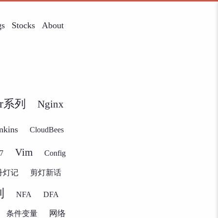
gs
Stocks
About
er系列
Nginx
nkins
CloudBees
Vim
7
Config
丹灯记
剪灯新话
列
NFA
DFA
网络
条件变量