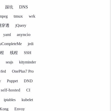
DNS
踩坑
tmux
wrk
mpeg
网穿透
jQuery
asyncio
yaml
uCompleteMe
jedi
SSH
程
线程
seajs
kityminder
yfed
OnePlus7 Pro
y
Puppet
DND
self-hosted
CI
iptables
kubelet
Kong
Envoy