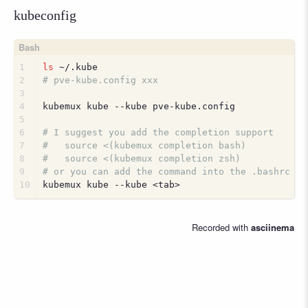
kubeconfig
1
ls
 ~/.kube
2
# pve-kube.config xxx
3
4
kubemux kube --kube pve-kube.config
5
6
# I suggest you add the completion support
7
#   source <(kubemux completion bash)
8
#   source <(kubemux completion zsh)
9
# or you can add the command into the .bashrc or
10
kubemux kube --kube <tab>