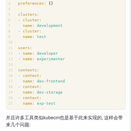
3
preferences:
 {}
4
5
clusters:
6
-
cluster:
7
name:
development
8
-
cluster:
9
name:
test
10
11
users:
12
-
name:
developer
13
-
name:
experimenter
14
15
contexts:
16
-
context:
17
name:
dev-frontend
18
-
context:
19
name:
dev-storage
20
-
context:
21
name:
exp-test
并且许多工具类似kubecm也是基于此来实现的, 这样会带
来几个问题: