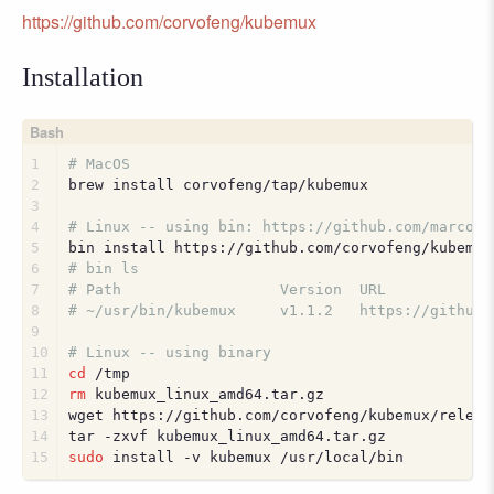
https://github.com/corvofeng/kubemux
Installation
1
# MacOS
2
brew install corvofeng/tap/kubemux
3
4
# Linux -- using bin: https://github.com/marcosn
5
bin install https://github.com/corvofeng/kubemux
6
# bin ls
7
# Path                  Version  URL            
8
# ~/usr/bin/kubemux     v1.1.2   https://github.
9
10
# Linux -- using binary
11
cd
 /tmp
12
rm
 kubemux_linux_amd64.tar.gz
13
wget https://github.com/corvofeng/kubemux/releas
14
tar -zxvf kubemux_linux_amd64.tar.gz
15
sudo
 install -v kubemux /usr/local/bin