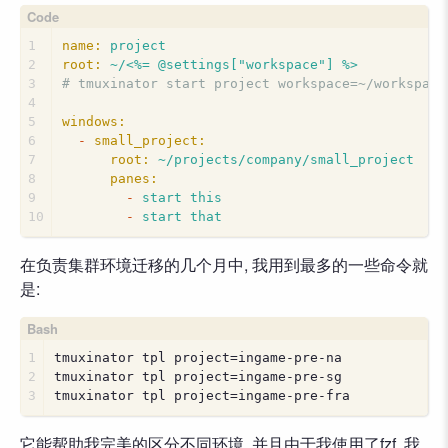
1
name:
project
2
root:
~/<%=
@settings["workspace"]
%>
3
# tmuxinator start project workspace=~/workspace
4
5
windows:
6
-
small_project:
7
root:
~/projects/company/small_project
8
panes:
9
-
start
this
10
-
start
that
在负责集群环境迁移的几个月中, 我用到最多的一些命令就
是:
1
tmuxinator tpl project=ingame-pre-na
2
tmuxinator tpl project=ingame-pre-sg
3
tmuxinator tpl project=ingame-pre-fra
它能帮助我完美的区分不同环境, 并且由于我使用了fzf, 我