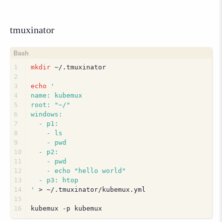
tmuxinator
1
mkdir
 ~/.tmuxinator
2
3
echo
'
4
name: kubemux
5
root: "~/"
6
windows:
7
  - p1:
8
    - ls
9
    - pwd
10
  - p2:
11
    - pwd
12
    - echo "hello world"
13
  - p3: htop
14
'
 > ~/.tmuxinator/kubemux.yml
15
16
kubemux -p kubemux