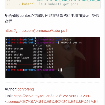
23
-
kubectl:
ls
# kubectl get pods
配合修改context的功能, 还能在终端PS1中增加提示, 类似
这样
https://github.com/jonmosco/kube-ps1
Author:
corvofeng
Link:
https://corvo.myseu.cn/2023/12/27/2023-12-26-
kubemux%E7%9A%84%E5%BC%80%E5%8F%91%E4