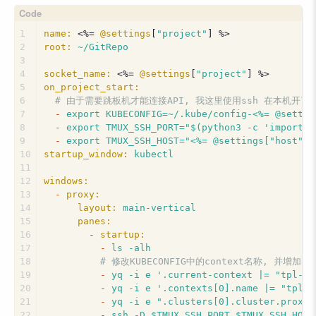
1
name:
 <%=
@settings
[
"project"
] 
%>
2
root:
~/GitRepo
3
4
socket_name:
 <%=
@settings
[
"project"
] 
%>
5
on_project_start:
6
# 由于需要跳板机才能连接API, 我这里使用ssh 在本机开了
7
-
export
KUBECONFIG=~/.kube/config-<%=
@settin
8
-
export
TMUX_SSH_PORT="$(python3
-c
'import s
9
-
export
TMUX_SSH_HOST="<%=
@settings["host"]
10
startup_window:
kubectl
11
12
windows:
13
-
proxy:
14
layout:
main-vertical
15
panes:
16
-
startup:
17
-
ls
-alh
18
# 修改KUBECONFIG中的context名称, 并增加so
19
-
yq
-i
e
'.current-context |= "tpl-<%
20
-
yq
-i
e
'.contexts[0].name |= "tpl-<
21
-
yq
-i
e
".clusters[0].cluster.proxy-
22
-
ssh
-D
$TMUX_SSH_PORT
$TMUX_SSH_HOST