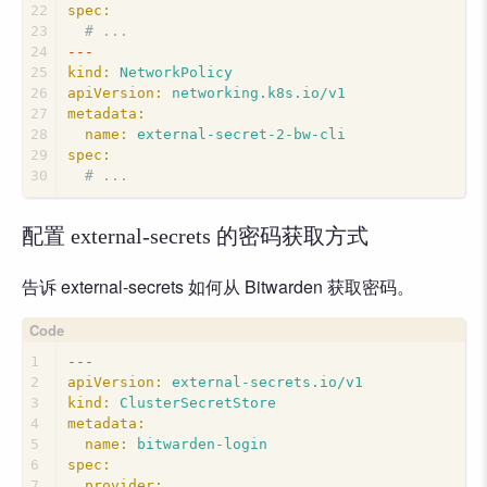
22
spec:
23
# ...
24
---
25
kind:
NetworkPolicy
26
apiVersion:
networking.k8s.io/v1
27
metadata:
28
name:
external-secret-2-bw-cli
29
spec:
30
# ...
配置 external-secrets 的密码获取方式
告诉 external-secrets 如何从 Bitwarden 获取密码。
1
---
2
apiVersion:
external-secrets.io/v1
3
kind:
ClusterSecretStore
4
metadata:
5
name:
bitwarden-login
6
spec:
7
provider: