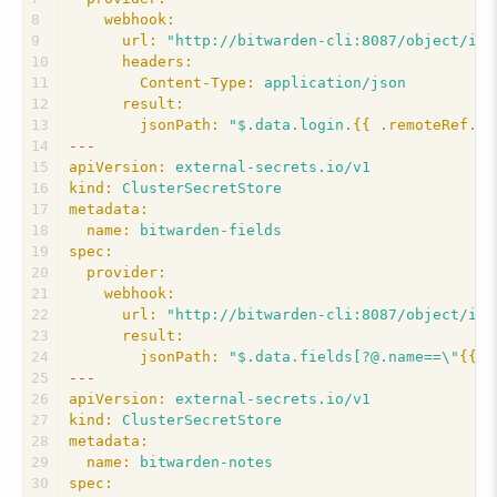
8
webhook:
9
url:
"http://bitwarden-cli:8087/object/ite
10
headers:
11
Content-Type:
application/json
12
result:
13
jsonPath:
"$.data.login.
{{ .remoteRef.pr
14
---
15
apiVersion:
external-secrets.io/v1
16
kind:
ClusterSecretStore
17
metadata:
18
name:
bitwarden-fields
19
spec:
20
provider:
21
webhook:
22
url:
"http://bitwarden-cli:8087/object/ite
23
result:
24
jsonPath:
"$.data.fields[?@.name==\"
{{ .
25
---
26
apiVersion:
external-secrets.io/v1
27
kind:
ClusterSecretStore
28
metadata:
29
name:
bitwarden-notes
30
spec: