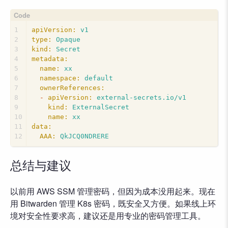
1
apiVersion:
v1
2
type:
Opaque
3
kind:
Secret
4
metadata:
5
name:
xx
6
namespace:
default
7
ownerReferences:
8
-
apiVersion:
external-secrets.io/v1
9
kind:
ExternalSecret
10
name:
xx
11
data:
12
AAA:
QkJCQ0NDRERE
总结与建议
以前用 AWS SSM 管理密码，但因为成本没用起来。现在
用 Bitwarden 管理 K8s 密码，既安全又方便。如果线上环
境对安全性要求高，建议还是用专业的密码管理工具。