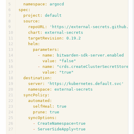
5
namespace:
argocd
6
spec:
7
project:
default
8
source:
9
repoURL:
'https://external-secrets.github.io
10
chart:
external-secrets
11
targetRevision:
0.19
.2
12
helm:
13
parameters:
14
-
name:
bitwarden-sdk-server.enabled
15
value:
"false"
16
-
name:
"crds.createClusterSecretStore"
17
value:
"true"
18
destination:
19
server:
'https://kubernetes.default.svc'
20
namespace:
external-secrets
21
syncPolicy:
22
automated:
23
selfHeal:
true
24
prune:
true
25
syncOptions:
26
-
CreateNamespace=true
27
-
ServerSideApply=true