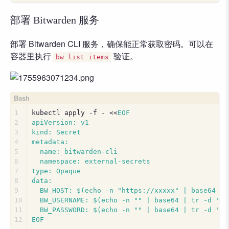
部署 Bitwarden 服务
部署 Bitwarden CLI 服务，确保能正常获取密码。可以在
容器里执行
验证。
bw list items
1
kubectl apply -f - <<
EOF
2
apiVersion: v1
3
kind: Secret
4
metadata:
5
  name: bitwarden-cli
6
  namespace: external-secrets
7
type: Opaque
8
data:
9
  BW_HOST: $(echo -n "https://xxxxx" | base64 | 
10
  BW_USERNAME: $(echo -n "" | base64 | tr -d '\n
11
  BW_PASSWORD: $(echo -n "" | base64 | tr -d '\n
12
EOF