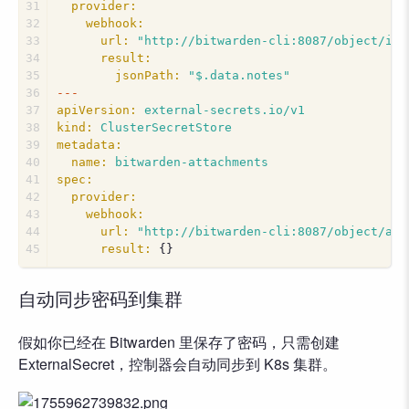
31
provider:
32
webhook:
33
url:
"http://bitwarden-cli:8087/object/ite
34
result:
35
jsonPath:
"$.data.notes"
36
---
37
apiVersion:
external-secrets.io/v1
38
kind:
ClusterSecretStore
39
metadata:
40
name:
bitwarden-attachments
41
spec:
42
provider:
43
webhook:
44
url:
"http://bitwarden-cli:8087/object/att
45
result:
 {}
自动同步密码到集群
假如你已经在 Bitwarden 里保存了密码，只需创建
ExternalSecret，控制器会自动同步到 K8s 集群。