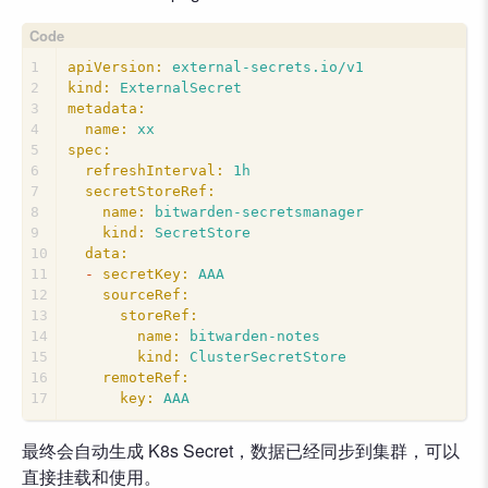
1
apiVersion:
external-secrets.io/v1
2
kind:
ExternalSecret
3
metadata:
4
name:
xx
5
spec:
6
refreshInterval:
1h
7
secretStoreRef:
8
name:
bitwarden-secretsmanager
9
kind:
SecretStore
10
data:
11
-
secretKey:
AAA
12
sourceRef:
13
storeRef:
14
name:
bitwarden-notes
15
kind:
ClusterSecretStore
16
remoteRef:
17
key:
AAA
最终会自动生成 K8s Secret，数据已经同步到集群，可以
直接挂载和使用。